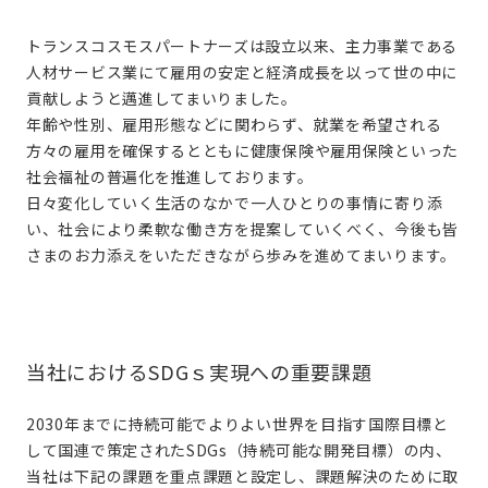
トランスコスモスパートナーズは設立以来、主力事業である
人材サービス業にて雇用の安定と経済成長を以って世の中に
貢献しようと邁進してまいりました。
年齢や性別、雇用形態などに関わらず、就業を希望される
方々の雇用を確保するとともに健康保険や雇用保険といった
社会福祉の普遍化を推進しております。
日々変化していく生活のなかで一人ひとりの事情に寄り添
い、社会により柔軟な働き方を提案していくべく、今後も皆
さまのお力添えをいただきながら歩みを進めてまいります。
当社におけるSDGｓ実現への重要課題
2030年までに持続可能でよりよい世界を目指す国際目標と
して国連で策定されたSDGs（持続可能な開発目標）の内、
当社は下記の課題を重点課題と設定し、課題解決のために取